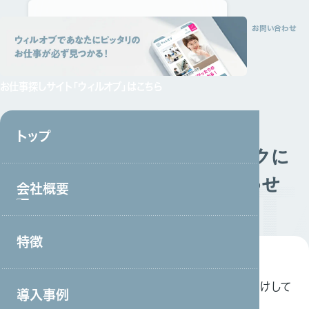
トップ
会社概要
特徴
サービス
採用情報
資料請求
お問い合わせ
お仕事探しサイト
「ウィルオブ」はこちら
トップ
コールセンター・オフィスワークに
関するサービスのお問い合わせ
会社概要
お問い合わせ
特徴
会社概要トップ
トップメッセージ
サービスに関するお問い合わせは、こちらからお受けして
導入事例
事業戦略・事業領域
おります。