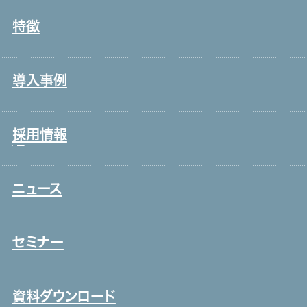
事業戦略・事業領域
特徴
コールセンター・オフィスワーク
ブランド理念
製造・工場
会社情報・主要取引先
導入事例
宿泊・外食
沿革
接客販売・ラウンダー
グループ会社
採用情報
営業
役員一覧
介護
アクセス
ニュース
新卒採用
保育
取り組み
中途採用
システムインテグレーション
セミナー
ITエンジニア
外国人雇用
資料ダウンロード