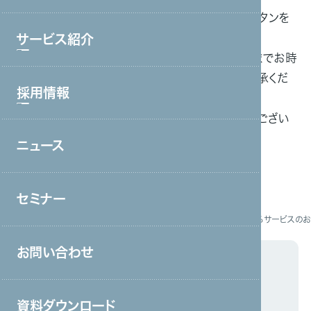
下記のフォームに必要事項を入力の上、「送信」ボタンを
ブランド理念
押してください。
サービス紹介
会社情報・主要取引先
お問い合わせいただいた内容によっては、ご連絡までお時
間をいただく場合がありますので、あらかじめご了承くだ
沿革
採用情報
サービストップ
さい。
グループ会社
※サービスの営業やご提案に関するフォームではござい
コールセンター・オフィスワーク
役員一覧
ません。ご理解の程お願いいたします。
ニュース
採用情報トップ
製造・工場
アクセス
新卒採用
宿泊・外食
取り組み
セミナー
中途採用
接客販売・ラウンダー
お問い合わせ
コールセンター・オフィスワークに関するサービスの
営業
お問い合わせ
介護
お問い合わせ
保育
資料ダウンロード