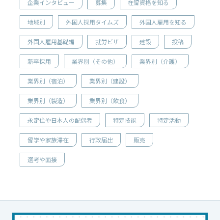
企業インタビュー
募集
在留資格を知る
地域別
外国人採用タイムズ
外国人雇用を知る
外国人雇用基礎編
就労ビザ
建設
投稿
新卒採用
業界別（その他）
業界別（介護）
業界別（宿泊）
業界別（建設）
業界別（製造）
業界別（飲食）
永定住や日本人の配偶者
特定技能
特定活動
留学や家族滞在
行政届出
販売
選考や面接