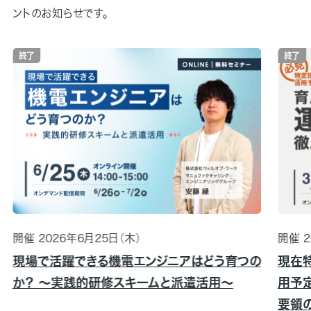
ントのお知らせです。
終了
終了
開催 2026年6月25日（木）
開催 2
現場で活躍できる機電エンジニアはどう育つの
現在
か？ 〜実践的研修スキームと派遣活用〜
用予
要領