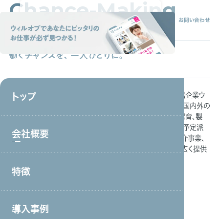
Chance-Making
トップ
会社概要
特徴
サービス
採用情報
資料請求
お問い合わせ
Company
働くチャンスを、一人ひとりに。
お仕事探しサイト
「ウィルオブ」はこちら
e
C
o
m
p
a
n
y
p
r
o
f
i
l
ウィルオブ・ワークは東証プライム市場上場企業ウ
トップ
ィルグループ（6089）のグループ会社です。
国内外の
人材問わず、販売、コールセンター、介護、保育、製
造、ITなどの領域において、
人材派遣・紹介予定派
会社概要
遣事業、業務委託・請負運営事業、人材紹介事業、
コンサルティング事業などのサービスを幅広く提供
しております。
特徴
会社概要トップ
トップメッセージ
導入事例
事業戦略・事業領域