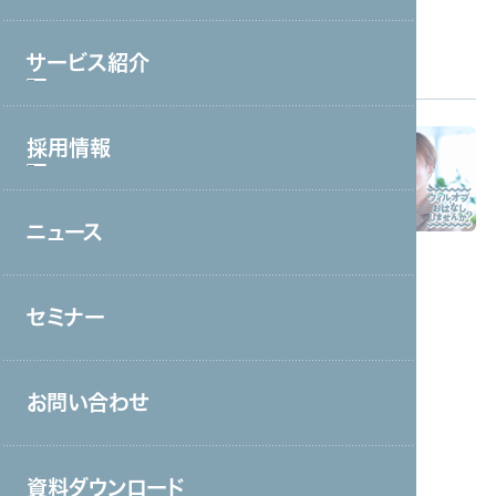
ブランド理念
サービス紹介
会社情報・主要取引先
沿革
Pickup area
白石麻衣さんが出演の
採用情報
サービストップ
TVCM
一部地域で放映
グループ会社
中！
コールセンター・オフィスワーク
役員一覧
ニュース
採用情報トップ
製造・工場
アクセス
新卒採用
宿泊・外食
取り組み
セミナー
中途採用
接客販売・ラウンダー
営業
お問い合わせ
介護
保育
資料ダウンロード