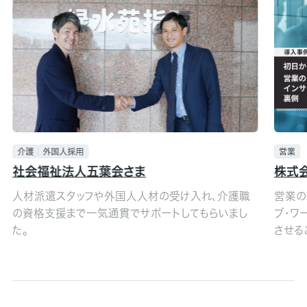
介護
外国人採用
営業
社会福祉法人五葉会さま
株式
人材派遣スタッフや外国人人材の受け入れ、介護職
営業の
の資格支援まで一気通貫でサポートしてもらいまし
ブ・ワ
た。
させる