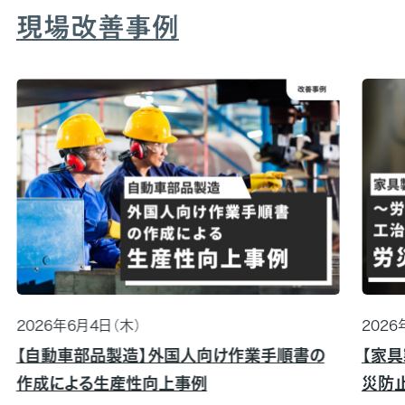
現場改善事例
2026年6月4日（木）
2026
【自動車部品製造】外国人向け作業手順書の
【家
作成による生産性向上事例
災防