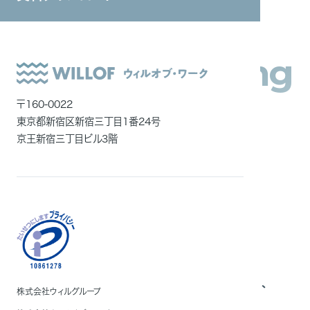
システムインテグレーション
ITエンジニア
Chance-Making
外国人雇用
Company
メディア一覧
〒160-0022
東京都新宿区新宿三丁目1番24号
京王新宿三丁目ビル3階
どんな時代も、
悲観は気分だ。楽観は意志だ。
ポジティブな意志の⼒で、
⼈は皆、驚くほど変わる。
その瞬間に何度も出会ってきた私たちは、
株式会社ウィルグループ
誰よりも強く、⼈の可能性を信じている。