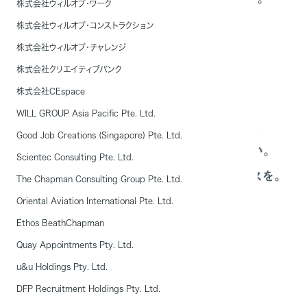
株式会社ウィルオブ・ワーク
だからこそ、私たちはあらゆる⼈に、
株式会社ウィルオブ・コンストラクション
変化のきっかけを与えたい。
株式会社ウィルオブ・チャレンジ
株式会社クリエイティブバンク
仕事や、学びの場で。
株式会社CEspace
遊びや暮らしの、様々なシーンで。
WILL GROUP Asia Pacific Pte. Ltd.
本⼈さえ気づいていない能⼒を発⾒し、
Good Job Creations (Singapore) Pte. Ltd.
育み、発揮できる機会をつくりつづけたい。
Scientec Consulting Pte. Ltd.
⼈に、企業に、世の中に、変⾰するチャンスを。
The Chapman Consulting Group Pte. Ltd.
Oriental Aviation International Pte. Ltd.
Ethos BeathChapman
Quay Appointments Pty. Ltd.
ブランドビジョンについて
u&u Holdings Pty. Ltd.
DFP Recruitment Holdings Pty. Ltd.