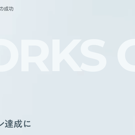
の成功
RKS 
ン達成に