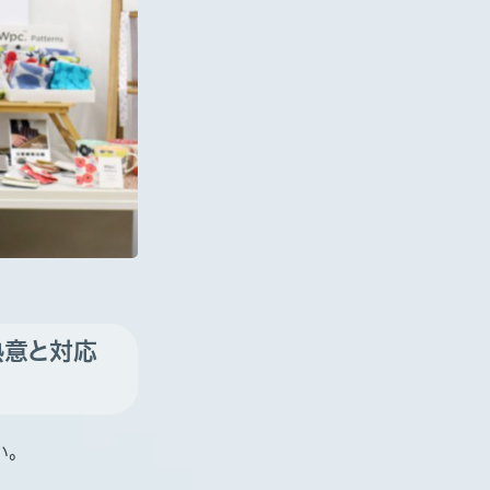
熱意と対応
い。