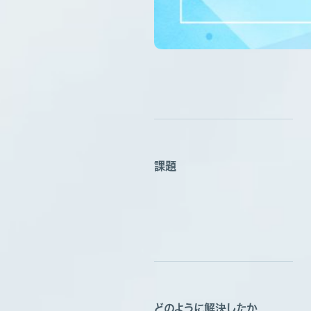
課題
どのように
解決したか