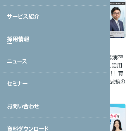
終了
終了
ブランド理念
サービス紹介
会社情報・主要取引先
沿革
採用情報
サービストップ
2026年6月25日（木）
2026年3月23日（月）
グループ会社
14:00－15:00開催
13:00－16:00開催
コールセンター・オフィスワーク
現場で活躍できる機電エ
現在特定技能、技能実習
役員一覧
ニュース
採用情報トップ
製造・工場
ンジニアはどう育つの
を受入中の企業様、活用
アクセス
か？ 〜実践的研修スキー
予定の企業様必見！！ 育
新卒採用
宿泊・外食
ムと派遣活用〜
成就労分野別運用要領の
取り組み
セミナー
中途採用
接客販売・ラウンダー
徹底解説セミナー
営業
お問い合わせ
終了
終了
介護
保育
資料ダウンロード