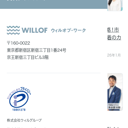
システムインテグレーション
2026年2月26日（木）
2026年1月20日（火）
ITエンジニア
14:00－15:00開催
11:00－12:00開催
製造業人事必見「応募ゼ
外国人雇用
2026年度採用戦略！市
ロ・若手未定着」を終わら
場の変化と若手定着のカ
メディア一覧
〒160-0022
せる 派遣エンジニア活用
ギを徹底解説
東京都新宿区新宿三丁目1番24号
法
地域：オンデマンド配信：2026年1月
京王新宿三丁目ビル3階
21日(水)～1月26日(月)
終了
終了
2025年12月25日（木）
2025年11月27日（木）
株式会社ウィルグループ
00:00－23:59開催
16:00－17:00開催