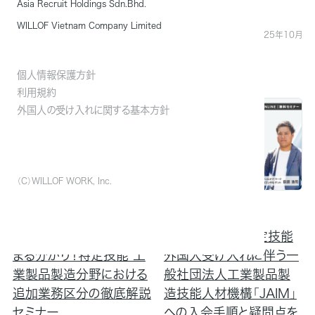
Asia Recruit Holdings Sdn.Bhd.
育におけるDX化について
に紹介
WILLOF Vietnam Company Limited
徹底解説
地域：オンデマンド配信：2025年10月
1日（水）～10月3日（金）
地域：オンデマンド配信：2025年11月
07日（金）～11月11日（火）
個人情報保護方針
利用規約
終了
終了
外国人の受け入れに関する基本方針
（C）WILLOF WORK, Inc.
2025年8月28日（木）
2025年7月16日（水）
15:00－16:00開催
15:00－16:00開催
特定技能受け入れ業種が
7月より解禁！ 特定技能
まる分かり！特定技能 工
外国人受け入れに伴う一
業製品製造分野における
般社団法人工業製品製
追加業務区分の徹底解説
造技能人材機構「JAIM」
セミナー
への入会手順と疑問点を