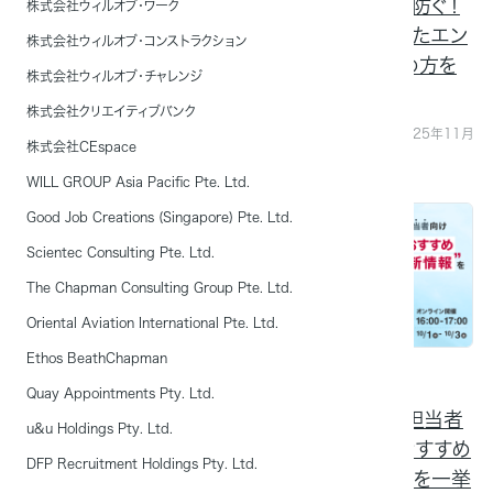
“役に立った”と評価をい
人材の早期退職を防ぐ！
株式会社ウィルオブ・ワーク
ただいた製造業向けオン
定着率向上に向けたエン
株式会社ウィルオブ・コンストラクション
ラインセミナーTOP3
ゲージメントの高め方を
株式会社ウィルオブ・チャレンジ
徹底解説
地域：2025年12月18日（木）～12月
株式会社クリエイティブバンク
25日（木）
地域：オンデマンド配信：2025年11月
株式会社CEspace
28日（金）～12月2日（火）
WILL GROUP Asia Pacific Pte. Ltd.
終了
終了
Good Job Creations (Singapore) Pte. Ltd.
Scientec Consulting Pte. Ltd.
The Chapman Consulting Group Pte. Ltd.
Oriental Aviation International Pte. Ltd.
Ethos BeathChapman
2025年11月6日（木）
2025年9月30日（火）
13:00－14:00開催
16:00－17:00開催
Quay Appointments Pty. Ltd.
外国人とのコミュニケー
【製造業設備投資担当者
u&u Holdings Pty. Ltd.
ションエラーを防ぐ！多国
向け】2025年秋おすすめ
DFP Recruitment Holdings Pty. Ltd.
籍人材理解と製造現場教
補助金の最新情報を一挙