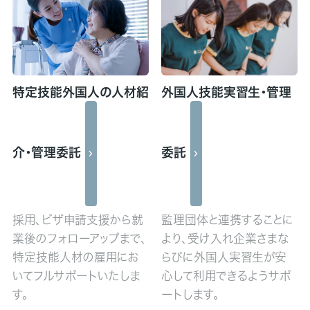
特定技能外国人の人材紹
外国人技能実習生・管理
介・管理委託
委託
採用、ビザ申請支援から就
監理団体と連携することに
業後のフォローアップまで、
より、受け入れ企業さまな
特定技能人材の雇用にお
らびに外国人実習生が安
いてフルサポートいたしま
心して利用できるようサポ
す。
ートします。