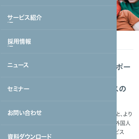
ブランド理念
サービス紹介
会社情報・主要取引先
沿革
採用情報
サービストップ
グループ会社
コールセンター・オフィスワーク
役員一覧
ニュース
外国人人材雇用をフルサポー
Outline
採用情報トップ
製造・工場
アクセス
ト
新卒採用
宿泊・外食
取り組み
新たな労働力で、ビジネスの
セミナー
中途採用
接客販売・ラウンダー
成長を支援いたします
営業
お問い合わせ
当社は持続的な成長を目指す日本企業と、より
介護
良い就業条件やスキルの取得を求める外国人
との架け橋として外国人雇用支援サービス
保育
資料ダウンロード