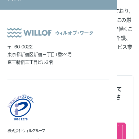
「JapanWork」を展開しております。
システムインテグレーション
日本における人材不足の深刻さは増しており、
ITエンジニア
人材採用は難しい状況が続いています。この厳
しい現実に立ち向かう企業さまと日本で働くこ
外国人雇用
とを希望する外国人との架け橋として、介護、
メディア一覧
製造分野を中心に、宿泊、外食等のサービス業
〒160-0022
東京都新宿区新宿三丁目1番24号
と幅広い業種の支援をしています。
京王新宿三丁目ビル3階
外国人雇用に関するご相談を随時受け付けて
おります。まずはお気軽にお問い合わせくださ
い。
株式会社ウィルグループ