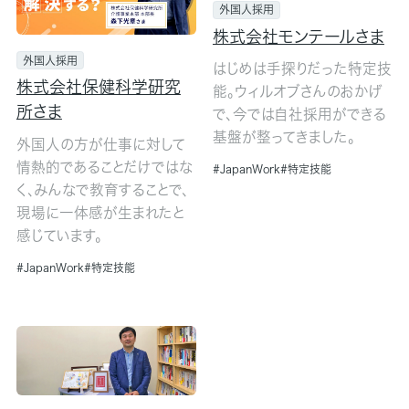
外国人採用
株式会社モンテールさま
外国人採用
はじめは手探りだった特定技
株式会社保健科学研究
能。ウィルオブさんのおかげ
所さま
で、今では自社採用ができる
基盤が整ってきました。
外国人の方が仕事に対して
情熱的であることだけではな
JapanWork
特定技能
く、みんなで教育することで、
現場に一体感が生まれたと
感じています。
JapanWork
特定技能