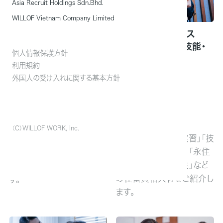
Asia Recruit Holdings Sdn.Bhd.
WILLOF Vietnam Company Limited
介護の外国人人材サービ
外国人人材サービス
（派遣・紹介・特定技能・
個人情報保護方針
利用規約
ス「JapanWork」
外国人の受け入れに関する基本方針
技能実習）
介護業界における外国人の
（C）WILLOF WORK, Inc.
「特定技能」「技能実習」「技
受け入れから介護資格取
術・人文知識・国際」「永住
得の支援、ビザ切替え支援
者・定住者」「留学生」など
などトータルサポートしま
の在留資格人材をご紹介し
す。
ます。