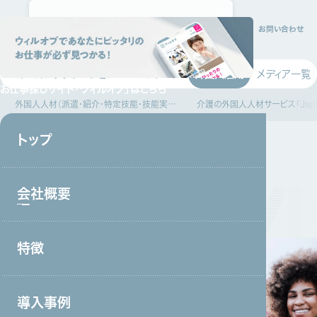
トップ
会社概要
特徴
サービス
採用情報
資料請求
お問い合わせ
システムインテグレーション
ITエンジニア
外国人雇用
メディア一覧
お仕事探しサイト
「ウィルオブ」はこちら
外国人人材（派遣・紹介・特定技能・技能実習）サービス
介護の外国人人材サービス「Japa
トップ
外国人雇用
会社概要
サービス紹介
特徴
会社概要トップ
トップメッセージ
導入事例
事業戦略・事業領域