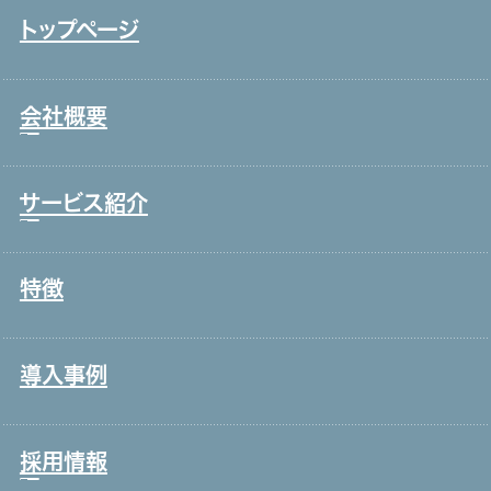
トップページ
会社概要
サービス紹介
トップメッセージ
事業戦略・事業領域
特徴
コールセンター・オフィスワーク
ブランド理念
製造・工場
会社情報・主要取引先
導入事例
宿泊・外食
沿革
接客販売・ラウンダー
グループ会社
採用情報
営業
役員一覧