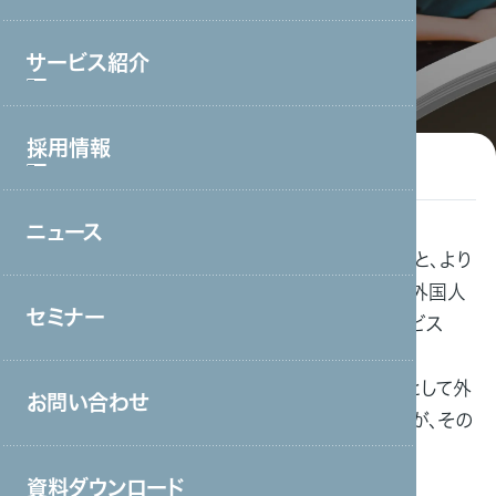
お問い合わせフォーム
資料ダウンロード
ブランド理念
サービス紹介
会社情報・主要取引先
沿革
採用情報
サービストップ
グループ会社
コールセンター・オフィスワーク
役員一覧
ニュース
採用情報トップ
製造・工場
Outline
当社は持続的な成長を目指す日本企業と、より
アクセス
新卒採用
宿泊・外食
良い就業条件やスキルの取得を求める外国人
取り組み
セミナー
との架け橋として外国人雇用支援サービス
中途採用
接客販売・ラウンダー
「JapanWork」を展開しております。
営業
現在、日本では労働力を確保する手段として外
お問い合わせ
国人技能実習制度が注目されていますが、その
介護
管理と運用は複雑です。
保育
資料ダウンロード