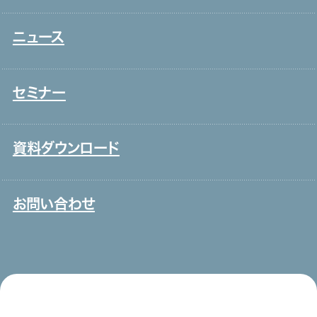
介護
アクセス
ニュース
新卒採用
保育
取り組み
中途採用
システムインテグレーション
セミナー
ITエンジニア
外国人雇用
資料ダウンロード
メディア一覧
お問い合わせ