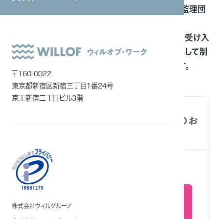
外国人技能実習生を受け入れるには、監理団
システムインテグレーション
体に入会する必要があります。
ITエンジニア
当社は監理団体と連携することにより、受け入
外国人雇用
れ企業様ならびに外国人実習生が安心して制
度を利用できるようサポートしています。
メディア一覧
〒160-0022
東京都新宿区新宿三丁目1番24号
京王新宿三丁目ビル3階
「セイヤク」インサイドセールス代行のお
問い合わせはこちら
TEL:0120-106-985
株式会社ウィルグループ