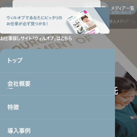
システムインテグレーション
ITエンジニア
外国人雇用
メディア一覧
トップ
会社概要
特徴
サービス
採用情報
資料請求
お問い合わせ
の人材紹介・管理委託
外国人技能実習生・管理委託
外国人専門求人メディア「Japa
お仕事探しサイト
「ウィルオブ」はこちら
トップ
会社概要
外国人技能実習生・管理委託
外国人雇用
特徴
会社概要トップ
トップメッセージ
導入事例
事業戦略・事業領域