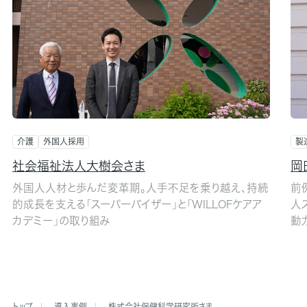
介護
外国人採用
製
社会福祉法人大樹会さま
岡
外国人人材と歩んだ変革期。人手不足を乗り越え、持続
前
的成長を支える「スーパーバイザー」と「WILLOFケアア
人
カデミー」の取り組み
動
導入事例
株式会社保健科学研究所さま