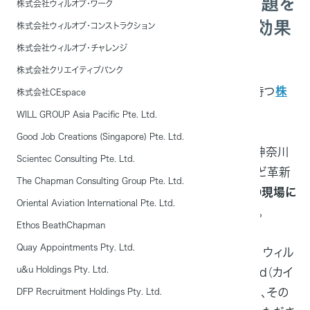
特定技能外国人は介護の採用問題を
株式会社ウィルオブ・ワーク
解決する？受け入れのポイントと効果
株式会社ウィルオブ・コンストラクション
とは
株式会社ウィルオブ・チャレンジ
株式会社クリエイティブバンク
臨床検査業界のパイオニアとして、全国に拠点を持つ
株
株式会社CEspace
式会社保健科学研究所
。
WILL GROUP Asia Pacific Pte. Ltd.
Good Job Creations (Singapore) Pte. Ltd.
2004年からは日本の超高齢化社会突入に向け、神奈川
Scientec Consulting Pte. Ltd.
エリアで地域密着型の介護事業をスタートするなど革新
The Chapman Consulting Group Pte. Ltd.
的な経営をおこなう同社では、2020年から
介護の現場に
Oriental Aviation International Pte. Ltd.
特定技能外国人の採用
を進めることを決めました。
Ethos BeathChapman
Quay Appointments Pty. Ltd.
その採用活動のなかではウィルオブ・ワーク（以下、ウィル
u&u Holdings Pty. Ltd.
オブ）が提供する外国人雇用サポートサービスKind（カイ
ンド）を導入いただき、人材選定から在留資格変更、その
DFP Recruitment Holdings Pty. Ltd.