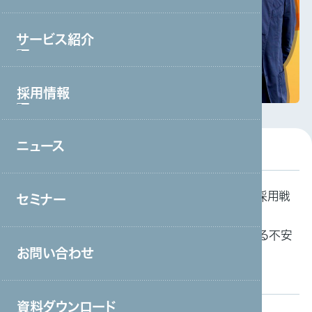
ブランド理念
サービス紹介
会社情報・主要取引先
沿革
採用情報
サービストップ
グループ会社
コールセンター・オフィスワーク
役員一覧
ニュース
採用情報トップ
製造・工場
アクセス
新卒採用
宿泊・外食
取り組み
課題
深刻な職員不足であり通常の採用戦
セミナー
中途採用
接客販売・ラウンダー
略に限界を感じる
特定技能外国人の採用に関する不安
営業
と不明確さ
お問い合わせ
介護
保育
資料ダウンロード