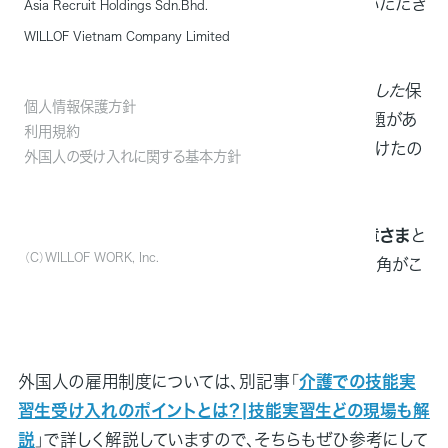
後の採用・教育戦略までトータルでご支援させていただき
Asia Recruit Holdings Sdn.Bhd.
ました。
WILLOF Vietnam Company Limited
導入決定から
およそ半年で7名以上の採用に成功した
保
個人情報保護方針
健科学研究所ですが、その背景にはどういった課題があ
利用規約
ったのか、また今回なぜウィルオブを選んでいただけたの
外国人の受け入れに関する基本方針
か。
保健科学研究所の介護事業本部 本部長
森下光章さま
と
（C）WILLOF WORK, Inc.
深澤信二さま
、営業担当を勤めたウィルオブ横井・角がこ
れまでの取り組みを振り返りました。
▼関連記事
外国人の雇用制度については、別記事「
介護での技能実
習生受け入れのポイントとは？|技能実習生どの現場も解
説
」で詳しく解説していますので、そちらもぜひ参考にして