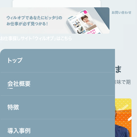
トップ
会社概要
特徴
サービス
採用情報
資料請求
お問い合わせ
お仕事探しサイト
「ウィルオブ」はこちら
介護
外国人採用
トップ
株式会社保健科学研究所さま
一人目の方が入職すると印象は更に良くなり、「良い意味で期
会社概要
待を裏切られた」という声が現場から届いています。
特徴
会社概要トップ
トップメッセージ
導入事例
事業戦略・事業領域