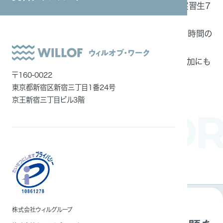
どのように
特定技能外国人13名、技能実習生7
システムインテグレーション
解決したか
名の採用による職員不足改善
ITエンジニア
人員基盤の安定や社員の残業時間の
減少
外国人雇用
感染症流行による人員需要増加にも
メディア一覧
早急に対応
〒160-0022
東京都新宿区新宿三丁目1番24号
京王新宿三丁目ビル3階
WOR
株式会社ウィルグループ