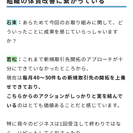
組織の体質改善に繋がっている
石束
：
あらためて今回のお取り組みに関して、ど
ういったことに成果を感じていらっしゃいます
か？
若松
：
これまで新規取引先開拓のアプローチが十
分にできていなかったところから、
現在は
毎月
40
〜
50
件もの新規取引先の開拓を上乗
せできており、
こちらからのアクションがしっかりと実を結んで
いる
のはとても価値あることだと感じています。
特に我々のビジネスは
1
回受注して終わりではな
く、リピートしてくださったり、