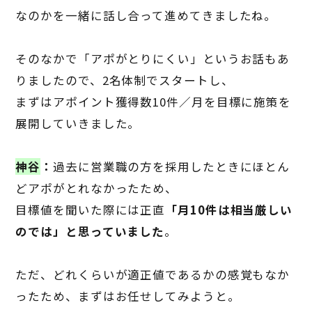
なのかを一緒に話し合って進めてきましたね。
そのなかで「アポがとりにくい」というお話もあ
りましたので、
2
名体制でスタートし、
まずは
アポイント獲得数
10
件／月を目標に施策を
展開
していきました。
神谷
：
過去に営業職の方を採用したときにほとん
どアポがとれなかったため、
目標値を聞いた際には正直
「月
10
件は相当厳しい
のでは」と思っていました
。
ただ、どれくらいが適正値であるかの感覚もなか
ったため、まずはお任せしてみようと。