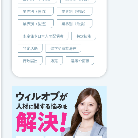
業界別（宿泊）
業界別（建設）
業界別（製造）
業界別（飲食）
永定住や日本人の配偶者
特定技能
特定活動
留学や家族滞在
行政届出
販売
選考や面接