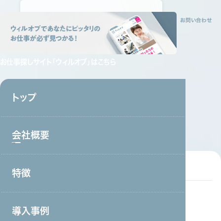
トップ
会社概要
特徴
サービス
採用情報
資料請求
お問い合わせ
お仕事探しサイト
「ウィルオブ」はこちら
トップ
資料ダウンロード
DOWNLOAD
会社概要
特徴
会社概要トップ
すべて
コールセンター ・オフィスワーク
製造・工場
トップメッセージ
接客販売・ラウンダー
営業
介護
外国人雇用
導入事例
事業戦略・事業領域