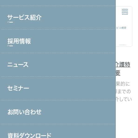
ブランド理念
サービス紹介
会社情報・主要取引先
沿革
採用情報
サービストップ
グループ会社
コールセンター・オフィスワーク
介護
外国人雇用
介護
外国人雇用
役員一覧
ニュース
介護分野での特定技能外
＜国外採用向け＞介護特
採用情報トップ
製造・工場
国人受け入れ支援サービ
定技能サービス概要
アクセス
新卒採用
宿泊・外食
ス概要
国外の介護人材を効果的に
取り組み
セミナー
採用し、介護ビザ取得までの
中途採用
特定技能外国人の受け入れ
接客販売・ラウンダー
一連のプロセスを紹介してい
の利点や実践的なガイドライ
営業
ます。
ンをわかりやすく解説してい
お問い合わせ
ます。
介護
保育
資料ダウンロード