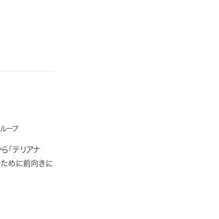
部
ループ
ら「テリアナ
のために前向きに