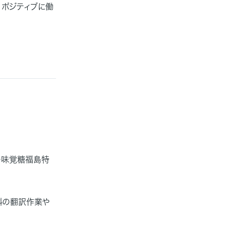
、ポジティブに働
の味覚糖福島特
料の翻訳作業や