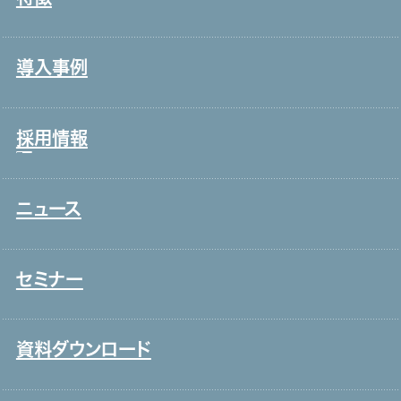
コールセンター・オフィスワーク
ブランド理念
製造・工場
会社情報・主要取引先
導入事例
宿泊・外食
沿革
接客販売・ラウンダー
グループ会社
採用情報
営業
役員一覧
介護
アクセス
ニュース
新卒採用
保育
取り組み
中途採用
システムインテグレーション
セミナー
ITエンジニア
外国人雇用
資料ダウンロード
メディア一覧