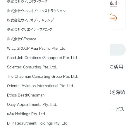
株式会社ウィルオブ・ワーク
株式会社ウィルオブ・コンストラクション
株式会社ウィルオブ・チャレンジ
株式会社クリエイティブバンク
株式会社CEspace
WILL GROUP Asia Pacific Pte. Ltd.
こんな方におすすめ
Good Job Creations (Singapore) Pte. Ltd.
製造業界の動向やニーズを把握し、企業の運営に活用
Scientec Consulting Pte. Ltd.
されたい方
The Chapman Consulting Group Pte. Ltd.
外国人採用をご検討中の製造業界の企業さま
Oriental Aviation International Pte. Ltd.
すでに外国人採用を導入しているが、さらに理解を深め
Ethos BeathChapman
たい製造業界の企業さま
Quay Appointments Pty. Ltd.
すでに外国人採用を導入しているが、よりよいサービス
u&u Holdings Pty. Ltd.
の情報収集をされている製造業界の企業さま
DFP Recruitment Holdings Pty. Ltd.