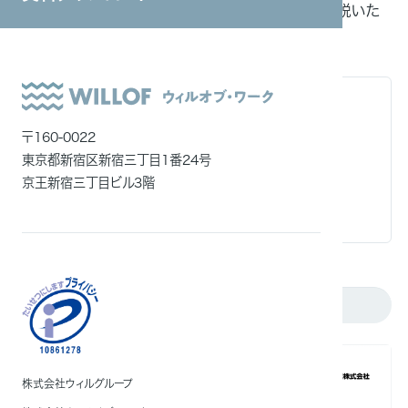
をデータや当社の採用事例を交えわかりやすく解説いた
システムインテグレーション
します。
ITエンジニア
外国人雇用
2030年人手不足は644万人に
メディア一覧
特に不足している職種
〒160-0022
外国人人材の現状
東京都新宿区新宿三丁目1番24号
京王新宿三丁目ビル3階
専門的・技術的分野の状況
国籍別で見える変化
支援実績
株式会社ウィルグループ