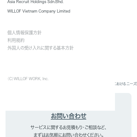
Asia Recruit Holdings Sdn.Bhd.
お電話からも承っておりますので、
WILLOF Vietnam Company Limited
お気軽にお電話ください。
0120-106-987
個人情報保護方針
利用規約
外国人の受け入れに関する基本方針
（C）WILLOF WORK, Inc.
資料ダウンロード
技術・人文学・国際業務～製造業におけるニー
お問い合わせ
サービスに関するお見積もり・ご相談など、
まずはお気軽にお問い合わせください。