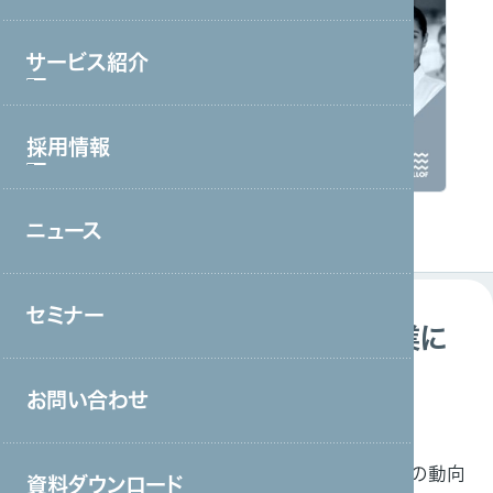
ブランド理念
サービス紹介
会社情報・主要取引先
沿革
採用情報
サービストップ
グループ会社
コールセンター・オフィスワーク
役員一覧
ニュース
採用情報トップ
製造・工場
アクセス
新卒採用
宿泊・外食
取り組み
セミナー
中途採用
技術・人文学・国際業務～製造業に
接客販売・ラウンダー
おけるニーズ動向と採用事例～
営業
お問い合わせ
製造・工場
外国人雇用
介護
保育
製造業界における現状やニーズ 、外国人採用などの動向
資料ダウンロード