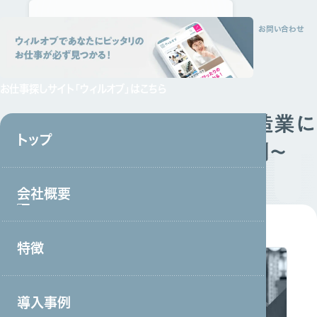
トップ
会社概要
特徴
サービス
採用情報
資料請求
お問い合わせ
お仕事探しサイト
「ウィルオブ」はこちら
技術・人文学・国際業務～製造業に
トップ
おけるニーズ動向と採用事例～
資料ダウンロード
会社概要
特徴
会社概要トップ
トップメッセージ
導入事例
事業戦略・事業領域