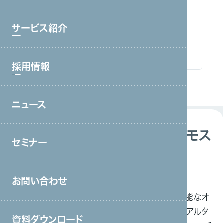
ブランド理念
サービス紹介
会社情報・主要取引先
沿革
採用情報
サービストップ
グループ会社
コールセンター・オフィスワーク
役員一覧
ニュース
採用情報トップ
製造・工場
アクセス
新卒採用
宿泊・外食
オンライン接客サービス「プロリモス
取り組み
セミナー
中途採用
タッフ」概要
接客販売・ラウンダー
営業
接客販売・ラウンダー
お問い合わせ
介護
「プロリモスタッフ」は、様々な場所からアクセス可能なオ
ンライン接客サービスであり、ユーザーと企業がリアルタ
保育
資料ダウンロード