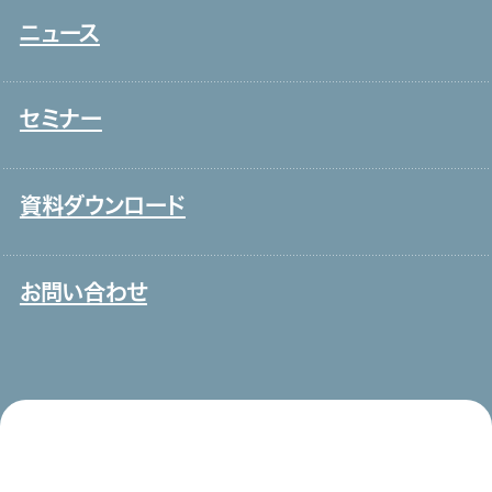
介護
アクセス
ニュース
新卒採用
保育
取り組み
中途採用
システムインテグレーション
セミナー
ITエンジニア
外国人雇用
資料ダウンロード
メディア一覧
お問い合わせ