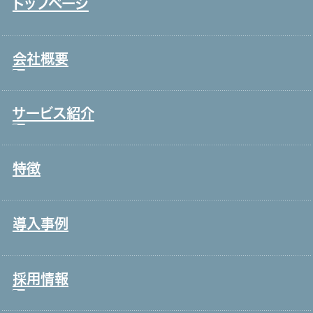
トップページ
会社概要
サービス紹介
トップメッセージ
事業戦略・事業領域
特徴
コールセンター・オフィスワーク
ブランド理念
製造・工場
会社情報・主要取引先
導入事例
宿泊・外食
沿革
接客販売・ラウンダー
グループ会社
採用情報
営業
役員一覧