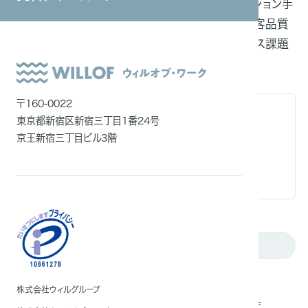
イムで効率的に接点を持てる新しいコミュニケーション手
システムインテグレーション
段を提供しています。店頭スタッフの不足解消、接客品質
ITエンジニア
の向上、コスト削減、売り逃しの防止などのビジネス課題
だけでなく顧客満足度も実現します。
外国人雇用
メディア一覧
〒160-0022
オンライン接客とは
東京都新宿区新宿三丁目1番24号
プロリモスタッフを挟むことで得られる効果
京王新宿三丁目ビル3階
対応可能範囲
費⽤イメージ
こんな方におすすめ
営業効率を向上させたい担当者さま
株式会社ウィルグループ
接客品質向上や人件費削減を目指す担当者さま