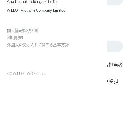
Asia Recruit Holdings Sdn.Bhd.
WILLOF Vietnam Company Limited
外国人を活用されている企業
これから外国人の活用を検討されている企業
個人情報保護方針
利用規約
外国人の受け入れに関する基本方針
このような方におすすめ
今後特定技能外国人の雇用を検討している企業担当者
様
（C）WILLOF WORK, Inc.
特定技能雇用拡大に伴い物件探しにお困りの企業担
当者様