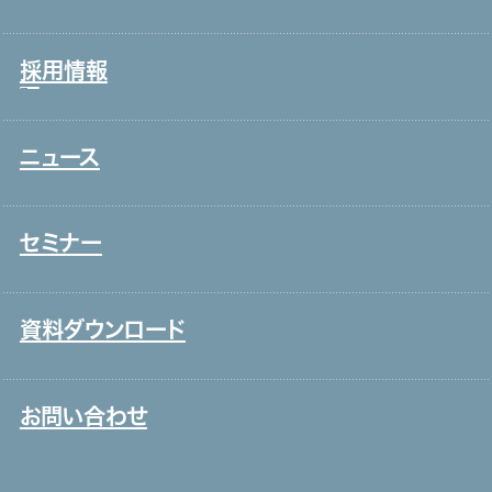
沿革
接客販売・ラウンダー
グループ会社
採用情報
営業
役員一覧
介護
アクセス
ニュース
新卒採用
保育
取り組み
中途採用
システムインテグレーション
セミナー
ITエンジニア
外国人雇用
資料ダウンロード
メディア一覧
お問い合わせ