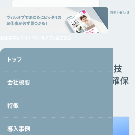
トップ
会社概要
特徴
サービス
採用情報
資料請求
お問い合わせ
お仕事探しサイト
「ウィルオブ」はこちら
終了
トップ
【成功事例を元に解説】特定技
能外国人の受け入れと住居確保
会社概要
のノウハウセミナー
特徴
2024年9月24日（火）15:00－16:00開催
会社概要トップ
トップメッセージ
導入事例
事業戦略・事業領域