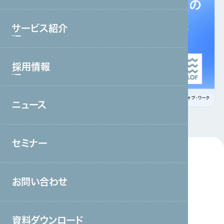
ブランド理念
サービス紹介
会社情報・主要取引先
沿革
採用情報
サービストップ
グループ会社
コールセンター・オフィスワーク
役員一覧
ニュース
採用情報トップ
製造・工場
アクセス
新卒採用
宿泊・外食
取り組み
セミナー
中途採用
接客販売・ラウンダー
営業
内容について
開催企業情報
お問い合わせ
介護
保育
資料ダウンロード