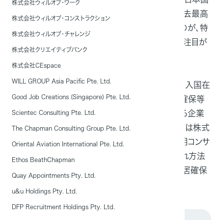
株式会社ウィルオブ・ワーク
内における外国人労働者数は200万人を超え、過去最高
株式会社ウィルオブ・コンストラクション
を更新しました。中でも前年比増加率が最も高いのが、特
株式会社ウィルオブ・チャレンジ
定技能外国人で対象業種の拡大も含め、ますます注目が
株式会社クリエイティブバンク
高まっています。
株式会社CEspace
WILL GROUP Asia Pacific Pte. Ltd.
しかし一方で、特定技能外国人を雇用するには、出入国在
Good Job Creations (Singapore) Pte. Ltd.
留管理庁への在留資格申請等の手続きから住居確保等
の支援業務まで受け入れ時の項目が多く、悩まれる企業
Scientec Consulting Pte. Ltd.
担当者様も多いのではないでしょうか。そこで今回は株式
The Chapman Consulting Group Pte. Ltd.
会社リロエステート様をお招きし、弊社外国人雇用コンサ
Oriental Aviation International Pte. Ltd.
ルタントの貝原と共に、特定技能外国人の受け入れ方法
Ethos BeathChapman
と企業担当者様の中でも悩みの多い、外国人の住居確保
Quay Appointments Pty. Ltd.
の方法などを成功事例を元に解説いたします。
u&u Holdings Pty. Ltd.
DFP Recruitment Holdings Pty. Ltd.
対象企業