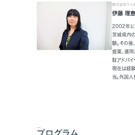
株式会社ウィル
伊藤 理
2002年
茨城県内の
験。その後
提案、運用
駐アドバイ
現在は経験
当。外国人
プログラム