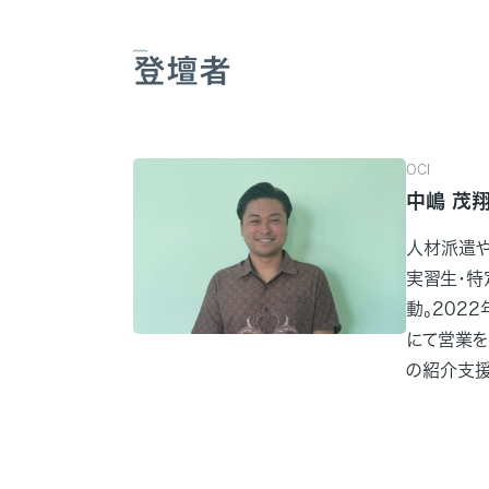
登壇者
OCI
中嶋 茂
人材派遣や
実習生・特
動。2022
にて営業を
の紹介支援