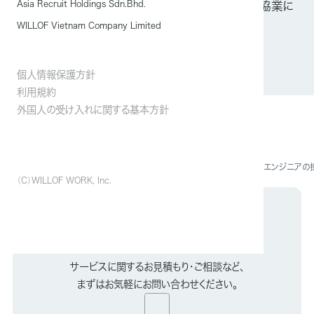
Asia Recruit Holdings Sdn.Bhd.
「日刊工業新聞」に、当社とポケトーク株式会社の協業に
関する記事が掲載されました
WILLOF Vietnam Company Limited
個人情報保護方針
利用規約
外国人の受け入れに関する基本方針
ニュース
「CodeZine」などに当社が実施した「中途ITエンジニ
（C）WILLOF WORK, Inc.
お問い合わせ
サービスに関するお見積もり・ご相談など、
まずはお気軽にお問い合わせください。