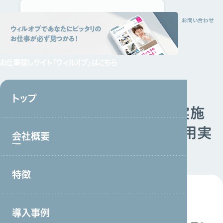
トップ
会社概要
特徴
サービス
採用情報
資料請求
お問い合わせ
お仕事探しサイト
「ウィルオブ」はこちら
掲載情報
2023.02.09
トップ
「CodeZine」などに当社が実施
した「中途ITエンジニアの採用実
会社概要
態調査」が紹介されました
特徴
会社概要トップ
トップメッセージ
2023年2月9日（木）配信の「CodeZine」「Game
導入事例
事業戦略・事業領域