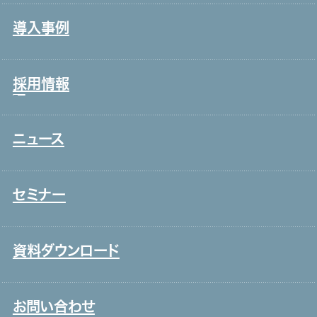
製造・工場
会社情報・主要取引先
導入事例
宿泊・外食
沿革
接客販売・ラウンダー
グループ会社
採用情報
営業
役員一覧
介護
アクセス
ニュース
新卒採用
保育
取り組み
中途採用
システムインテグレーション
セミナー
ITエンジニア
外国人雇用
資料ダウンロード
メディア一覧
お問い合わせ