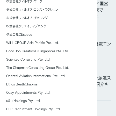
株式会社ウィルオブ・ワーク
「日経電子版」にて当社が日本で初めてインドネシア国営
バス会社と大型バス運転・特定技能ドライバー育成で
株式会社ウィルオブ・コンストラクション
MOU（基本合意書）の締結について紹介されました
株式会社ウィルオブ・チャレンジ
株式会社クリエイティブバンク
株式会社CEspace
掲載情報
2026.03.05
WILL GROUP Asia Pacific Pte. Ltd.
「日本経済新聞」および「日経電子版」にて当社の機電エン
ジニア育成派遣について紹介されました
Good Job Creations (Singapore) Pte. Ltd.
Scientec Consulting Pte. Ltd.
The Chapman Consulting Group Pte. Ltd.
掲載情報
2025.09.12
Oriental Aviation International Pte. Ltd.
「日本経済新聞」にてウィルオブ・ワークが取り組む派遣ス
タッフ向け生成AIチャットボット「ウィルキャリ」が紹介さ
Ethos BeathChapman
れました
Quay Appointments Pty. Ltd.
u&u Holdings Pty. Ltd.
DFP Recruitment Holdings Pty. Ltd.
掲載情報
2025.08.15