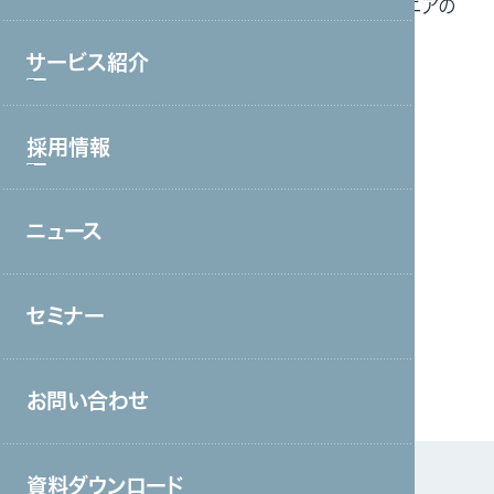
Business.jp」に、 当社が実施した「中途ITエンジニアの
ブランド理念
採用実態調査」が紹介されました。
サービス紹介
会社情報・主要取引先
【CodeZine 掲載記事はこちら】
沿革
採用情報
サービストップ
【Game Business.jp 掲載記事はこちら】
グループ会社
コールセンター・オフィスワーク
役員一覧
ニュース
【『ウィルオブテック』についてはこちら】
採用情報トップ
製造・工場
アクセス
新卒採用
宿泊・外食
取り組み
セミナー
中途採用
接客販売・ラウンダー
営業
お問い合わせ
介護
保育
資料ダウンロード