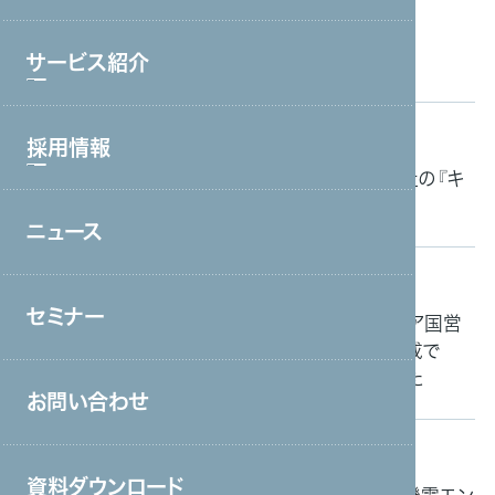
ブランド理念
サービス紹介
会社情報・主要取引先
沿革
掲載情報
2026.06.15
採用情報
サービストップ
グループ会社
「日経電子版」および「日本経済新聞」にてにて当社の『キ
コールセンター・オフィスワーク
ャリアアップ支援』について紹介されました
役員一覧
ニュース
採用情報トップ
製造・工場
アクセス
新卒採用
掲載情報
2026.03.05
宿泊・外食
取り組み
セミナー
「日経電子版」にて当社が日本で初めてインドネシア国営
中途採用
接客販売・ラウンダー
バス会社と大型バス運転・特定技能ドライバー育成で
MOU（基本合意書）の締結について紹介されました
営業
お問い合わせ
介護
掲載情報
2026.03.05
保育
資料ダウンロード