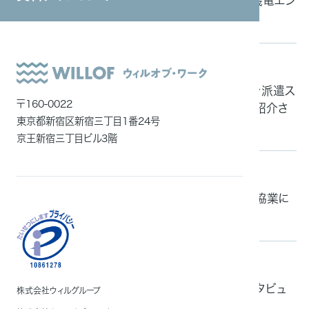
「日本経済新聞」および「日経電子版」にて当社の機電エン
システムインテグレーション
ジニア育成派遣について紹介されました
ITエンジニア
掲載情報
2025.09.12
外国人雇用
「日本経済新聞」にてウィルオブ・ワークが取り組む派遣ス
メディア一覧
〒160-0022
タッフ向け生成AIチャットボット「ウィルキャリ」が紹介さ
東京都新宿区新宿三丁目1番24号
れました
京王新宿三丁目ビル3階
掲載情報
2025.08.15
「日刊工業新聞」に、当社とポケトーク株式会社の協業に
関する記事が掲載されました
掲載情報
2025.06.13
「ポーターズマガジン」にて、当社社長 村上のインタビュ
株式会社ウィルグループ
ー記事が掲載されました