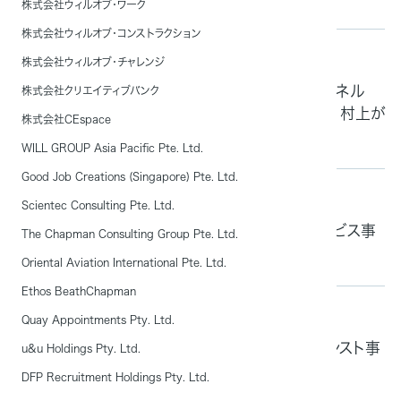
株式会社ウィルオブ・ワーク
株式会社ウィルオブ・コンストラクション
掲載情報
2024.10.04
株式会社ウィルオブ・チャレンジ
10 月 4 日（金）テレビ東京公式 YouTube チャンネル
株式会社クリエイティブバンク
「伊集院の！光るビジネス鉄則ばなし」に当社社長 村上が
株式会社CEspace
出演します
WILL GROUP Asia Pacific Pte. Ltd.
Good Job Creations (Singapore) Pte. Ltd.
掲載情報
2024.10.04
Scientec Consulting Pte. Ltd.
「NNA ASIA」に当社グローバルマネジメントサービス事
The Chapman Consulting Group Pte. Ltd.
業部 相川のコメントが掲載されました
Oriental Aviation International Pte. Ltd.
Ethos BeathChapman
掲載情報
2024.05.31
Quay Appointments Pty. Ltd.
「ITmediaビジネスオンライン」に当社セールスアシスト事
u&u Holdings Pty. Ltd.
業部 磯江の寄稿が掲載されました
DFP Recruitment Holdings Pty. Ltd.