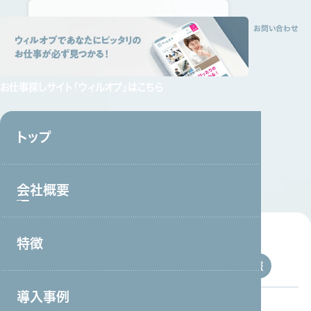
トップ
会社概要
特徴
サービス
採用情報
資料請求
お問い合わせ
お仕事探しサイト
「ウィルオブ」はこちら
トップ
ニュース
NEWS
会社概要
特徴
会社概要トップ
すべて
企業情報
サービス
セミナー
掲載情報
トップメッセージ
導入事例
事業戦略・事業領域