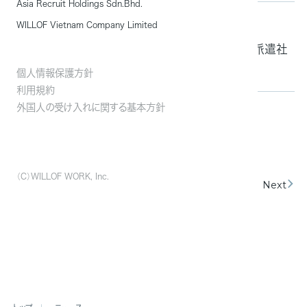
Asia Recruit Holdings Sdn.Bhd.
掲載情報
WILLOF Vietnam Company Limited
2024.05.29
「ITmediaビジネスオンライン」に当社が実施した派遣社
員の意識調査が紹介されました
個人情報保護方針
利用規約
外国人の受け入れに関する基本方針
01
02
03
04
（C）WILLOF WORK, Inc.
Prev
Next