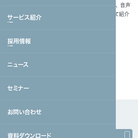
2023年5月1日（月）発行の「月刊人材ビジネス」に、 音声
ブランド理念
解析AI電話「MiiTel」を活用した、新卒研修について紹介
サービス紹介
会社情報・主要取引先
されました。
沿革
採用情報
【掲載記事はこちら】
サービストップ
グループ会社
コールセンター・オフィスワーク
役員一覧
ニュース
採用情報トップ
製造・工場
アクセス
新卒採用
宿泊・外食
取り組み
セミナー
中途採用
接客販売・ラウンダー
営業
お問い合わせ
介護
保育
資料ダウンロード