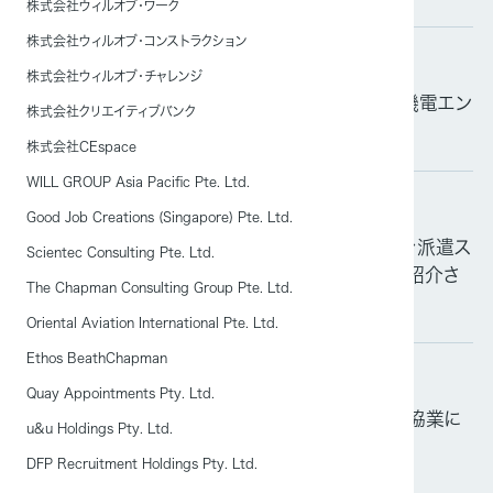
株式会社ウィルオブ・ワーク
株式会社ウィルオブ・コンストラクション
掲載情報
2026.03.05
株式会社ウィルオブ・チャレンジ
「日本経済新聞」および「日経電子版」にて当社の機電エン
株式会社クリエイティブバンク
ジニア育成派遣について紹介されました
株式会社CEspace
WILL GROUP Asia Pacific Pte. Ltd.
掲載情報
2025.09.12
Good Job Creations (Singapore) Pte. Ltd.
「日本経済新聞」にてウィルオブ・ワークが取り組む派遣ス
Scientec Consulting Pte. Ltd.
タッフ向け生成AIチャットボット「ウィルキャリ」が紹介さ
The Chapman Consulting Group Pte. Ltd.
れました
Oriental Aviation International Pte. Ltd.
Ethos BeathChapman
掲載情報
2025.08.15
Quay Appointments Pty. Ltd.
「日刊工業新聞」に、当社とポケトーク株式会社の協業に
u&u Holdings Pty. Ltd.
関する記事が掲載されました
DFP Recruitment Holdings Pty. Ltd.