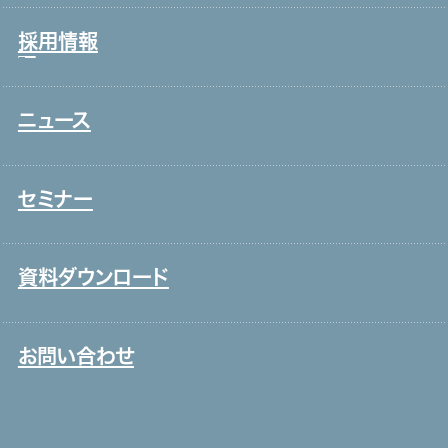
接客販売・ラウンダー
グループ会社
採用情報
営業
役員一覧
介護
アクセス
ニュース
新卒採用
保育
取り組み
中途採用
システムインテグレーション
セミナー
ITエンジニア
外国人雇用
資料ダウンロード
メディア一覧
お問い合わせ