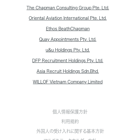
The Chapman Consulting Group Pte. Ltd.
Oriental Aviation International Pte. Ltd.
Ethos BeathChapman
Quay Appointments Pty. Ltd.
u&u Holdings Pty. Ltd.
DFP Recruitment Holdings Pty. Ltd.
Asia Recruit Holdings Sdn.Bhd.
WILLOF Vietnam Company Limited
個人情報保護方針
利用規約
外国人の受け入れに関する基本方針