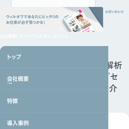
トップ
会社概要
特徴
サービス
採用情報
資料請求
お問い合わせ
お仕事探しサイト
「ウィルオブ」はこちら
掲載情報
2023.05.01
トップ
「月刊人材ビジネス」に音声解析
AI電話「MiiTel」を活用した『セ
会社概要
イヤク』営業研修について紹介
されました
特徴
会社概要トップ
トップメッセージ
導入事例
事業戦略・事業領域