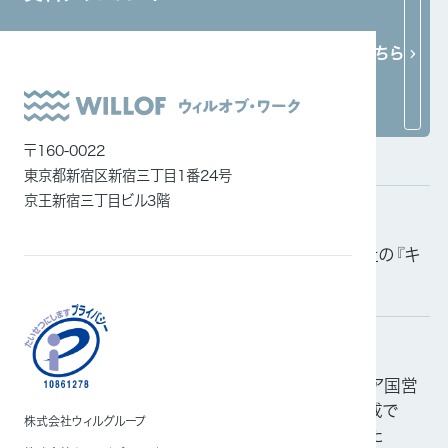
システムインテグレーション
関連ニュース
ニュース一覧はこちら
ITエンジニア
外国人雇用
メディア一覧
〒160-0022
東京都新宿区新宿三丁目1番24号
京王新宿三丁目ビル3階
掲載情報
2026.06.15
「日経電子版」および「日本経済新聞」にてにて当社の『キ
ャリアアップ支援』について紹介されました
掲載情報
2026.03.05
「日経電子版」にて当社が日本で初めてインドネシア国営
バス会社と大型バス運転・特定技能ドライバー育成で
株式会社ウィルグループ
MOU（基本合意書）の締結について紹介されました