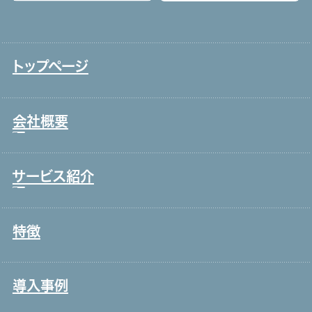
トップページ
会社概要
サービス紹介
トップメッセージ
事業戦略・事業領域
特徴
コールセンター・オフィスワーク
ブランド理念
製造・工場
会社情報・主要取引先
導入事例
宿泊・外食
沿革