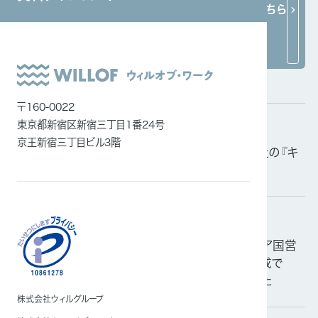
関連ニュース
ニュース一覧はこちら
システムインテグレーション
ITエンジニア
外国人雇用
メディア一覧
〒160-0022
東京都新宿区新宿三丁目1番24号
掲載情報
2026.06.15
京王新宿三丁目ビル3階
「日経電子版」および「日本経済新聞」にてにて当社の『キ
ャリアアップ支援』について紹介されました
掲載情報
2026.03.05
「日経電子版」にて当社が日本で初めてインドネシア国営
バス会社と大型バス運転・特定技能ドライバー育成で
MOU（基本合意書）の締結について紹介されました
株式会社ウィルグループ