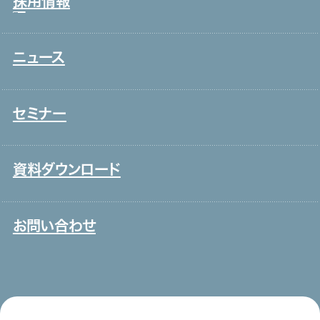
採用情報
営業
役員一覧
介護
アクセス
ニュース
新卒採用
保育
取り組み
中途採用
システムインテグレーション
セミナー
ITエンジニア
外国人雇用
資料ダウンロード
メディア一覧
お問い合わせ