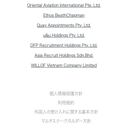
Oriental Aviation International Pte. Ltd.
Ethos BeathChapman
Quay Appointments Pty. Ltd.
u&u Holdings Pty. Ltd.
DFP Recruitment Holdings Pty. Ltd.
Asia Recruit Holdings Sdn.Bhd.
WILLOF Vietnam Company Limited
個人情報保護方針
利用規約
外国人の受け入れに関する基本方針
マルチステークホルダー方針