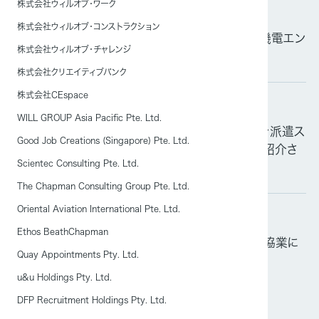
株式会社ウィルオブ・ワーク
掲載情報
2026.03.05
株式会社ウィルオブ・コンストラクション
「日本経済新聞」および「日経電子版」にて当社の機電エン
株式会社ウィルオブ・チャレンジ
ジニア育成派遣について紹介されました
株式会社クリエイティブバンク
株式会社CEspace
掲載情報
2025.09.12
WILL GROUP Asia Pacific Pte. Ltd.
「日本経済新聞」にてウィルオブ・ワークが取り組む派遣ス
Good Job Creations (Singapore) Pte. Ltd.
タッフ向け生成AIチャットボット「ウィルキャリ」が紹介さ
Scientec Consulting Pte. Ltd.
れました
The Chapman Consulting Group Pte. Ltd.
Oriental Aviation International Pte. Ltd.
掲載情報
2025.08.15
Ethos BeathChapman
「日刊工業新聞」に、当社とポケトーク株式会社の協業に
Quay Appointments Pty. Ltd.
関する記事が掲載されました
u&u Holdings Pty. Ltd.
DFP Recruitment Holdings Pty. Ltd.