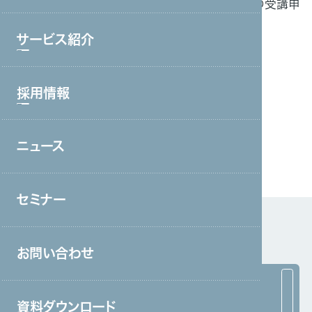
当社が手掛ける「キャリアアップ支援プログラム」の受講申
ブランド理念
込み受付について紹介されました。
サービス紹介
会社情報・主要取引先
【ICT教育ニュース掲載記事はこちら】
沿革
採用情報
サービストップ
グループ会社
コールセンター・オフィスワーク
役員一覧
ニュース
採用情報トップ
製造・工場
アクセス
新卒採用
宿泊・外食
取り組み
セミナー
中途採用
接客販売・ラウンダー
営業
お問い合わせ
介護
保育
資料ダウンロード