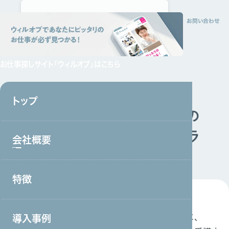
トップ
会社概要
特徴
サービス
採用情報
資料請求
お問い合わせ
お仕事探しサイト
「ウィルオブ」はこちら
掲載情報
2024.02.20
トップ
ICT教育ニュースにて、当社の
「キャリアアップ支援プログラ
会社概要
ム」が掲載されました
特徴
会社概要トップ
トップメッセージ
2024年2月20日（火）配信の「ICT教育ニュース」に、
導入事例
事業戦略・事業領域