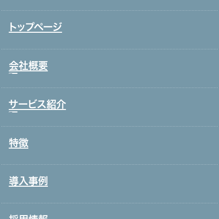
トップページ
会社概要
サービス紹介
トップメッセージ
事業戦略・事業領域
特徴
コールセンター・オフィスワーク
ブランド理念
製造・工場
会社情報・主要取引先
導入事例
宿泊・外食
沿革
接客販売・ラウンダー
グループ会社